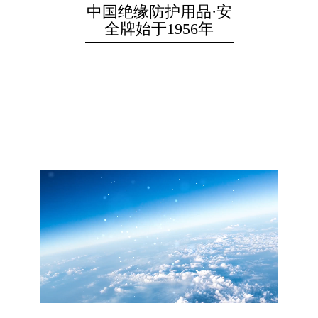
中国绝缘防护用品·安
全牌始于1956年