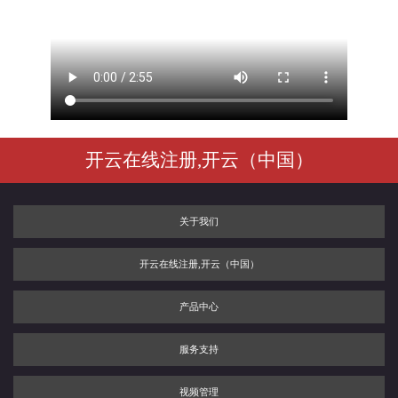
开云在线注册,开云（中国）
关于我们
开云在线注册,开云（中国）
产品中心
服务支持
视频管理